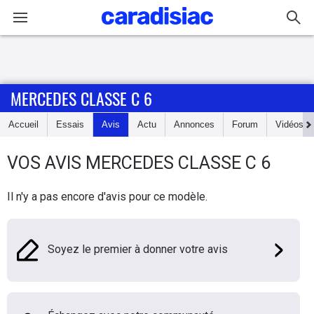
Connexion / Inscription
MERCEDES CLASSE C 6
Accueil
Accueil
Essais
Avis
Actu
Annonces
Forum
Vidéos
Actu
VOS AVIS
MERCEDES
CLASSE C 6
Essais
Il n'y a pas encore d'avis pour ce modèle.
Guide
d'achat
Soyez le premier à donner votre avis
Electriques
Utilitaires