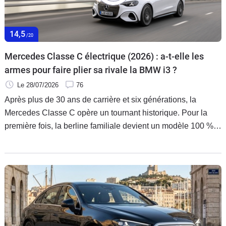
Flottes
Auto
14,5
/20
Services
Mercedes Classe C électrique (2026) : a-t-elle les
armes pour faire plier sa rivale la BMW i3 ?
Forum
Le 28/07/2026
76
Après plus de 30 ans de carrière et six générations, la
Moto
Mercedes Classe C opère un tournant historique. Pour la
première fois, la berline familiale devient un modèle 100 %
Marques
électrique bâti sur une plateforme entièrement dédiée.
Recharge ultra-rapide, autonomie XXL et assistance pointe,
Mercedes a implanté le meilleur de la technologie actuelle
pour que son modèle tienne tête à son ennemie jurée la
BMW i3.