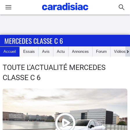
Connexion / Inscription
MERCEDES CLASSE C 6
Accueil
Accueil
Essais
Avis
Actu
Annonces
Forum
Vidéos
Actu
TOUTE L'ACTUALITÉ MERCEDES
Essais
CLASSE C 6
Guide
d'achat
Electriques
Utilitaires