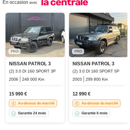
En occasion
avec
PRO
PRO
NISSAN PATROL 3
NISSAN PATROL 3
(2) 3.0 DI 160 SPORT 3P
(2) 3.0 DI 160 SPORT 5P
2006
248 000 Km
Manuelle
Diesel
2003
299 800 Km
Manuelle
15 990 €
12 990 €
Au-dessus du marché
Au-dessus du marché
Garantie 24 mois
Garantie 6 mois