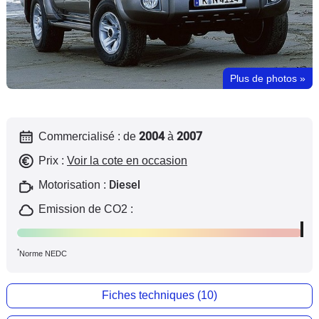
Flottes
Auto
Services
Plus de photos
»
Forum
2004
2007
Commercialisé : de
à
Moto
Prix :
Voir la cote en occasion
Marques
Diesel
Motorisation :
Emission de CO2 :
*
Norme NEDC
Fiches techniques (10)