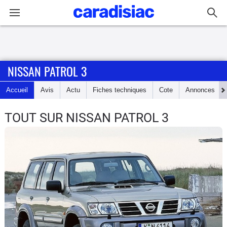
Connexion / Inscription
NISSAN PATROL 3
Accueil
Accueil
Avis
Actu
Fiches techniques
Cote
Annonces
Actu
TOUT SUR NISSAN PATROL 3
Essais
Guide
d'achat
Electriques
Utilitaires