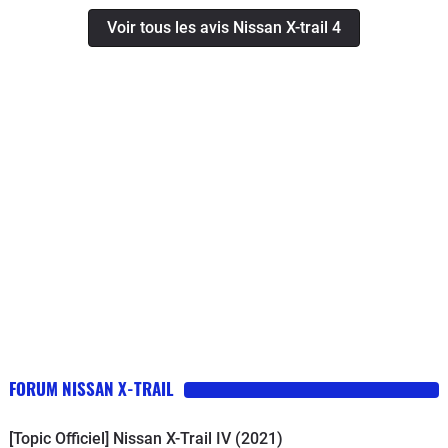
Service client deplorable. Consomation eleve si on ne
Voir tous les avis Nissan X-trail 4
pratique pas l'eco conduite. Le moteur thermique
tourne en permance meme quand la batterie est pleine,
gestion electrique - thermique nulle.Voiture a eviter. Je
vais m'en debarrasser le plus vite possible.
FORUM NISSAN X-TRAIL
[Topic Officiel] Nissan X-Trail IV (2021)