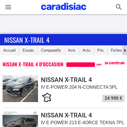
Connexion / Inscription
NISSAN X-TRAIL 4
Accueil
Accueil
Essais
Comparatifs
Avis
Actu
Prix
Fiches te
Actu
NISSAN X-TRAIL 4 D'OCCASION
avec
Essais
NISSAN X-TRAIL 4
Guide
IV E-POWER 204 N-CONNECTA 5PL
d'achat
56
24 990 €
Electriques
NISSAN X-TRAIL 4
Utilitaires
IV E-POWER 213 E-4ORCE TEKNA 7PL