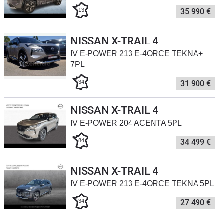
13
35 990 €
Flottes
Auto
NISSAN X-TRAIL 4
Services
IV E-POWER 213 E-4ORCE TEKNA+
7PL
Forum
34
31 900 €
Moto
NISSAN X-TRAIL 4
IV E-POWER 204 ACENTA 5PL
Marques
84
34 499 €
NISSAN X-TRAIL 4
IV E-POWER 213 E-4ORCE TEKNA 5PL
34
27 490 €