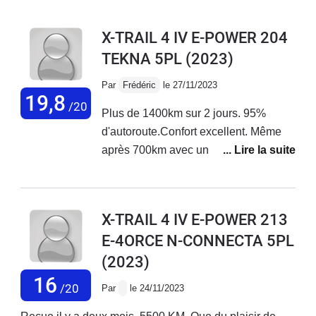
X-TRAIL 4 IV E-POWER 204
TEKNA 5PL
(2023)
Par
Frédéric
le 27/11/2023
19,8
/20
Plus de 1400km sur 2 jours. 95%
d'autoroute.Confort excellent. Même
après 700km avec une seule pose
ravitaillement essence, la descente ne
fut pas douloureuse. Mes jambes et
mon dos remercient encore le x-
X-TRAIL 4 IV E-POWER 213
trail.Sécurité: les alertes, les caméras,
E-4ORCE N-CONNECTA 5PL
... très bien. Conso à 130 stabilisé :
(2023)
9l/100. On peut envisager un bon
600km avec le réservoir
16
/20
Par
le 24/11/2023
plein.Clairement, dès qu'on sort de
l'autoroute, la consommation diminue