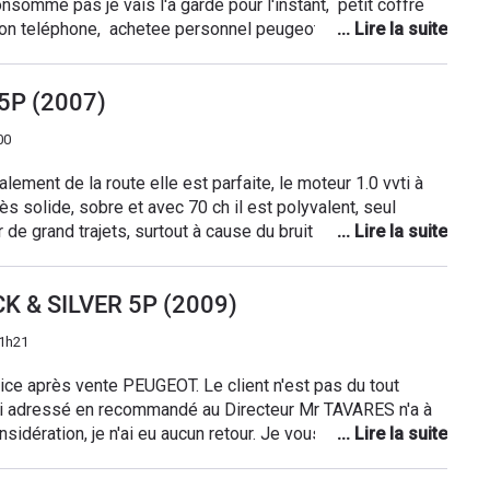
somme pas je vais l'a gardé pour l'instant, petit coffre
n teléphone, achetee personnel peugeot à montbeliard
rien à dire, entretien tout les ans chez peugeot. 4 pneus
5P (2007)
00
alement de la route elle est parfaite, le moteur 1.0 vvti à
rès solide, sobre et avec 70 ch il est polyvalent, seul
 de grand trajets, surtout à cause du bruit Sinon il n'y a rien
n 2007 je n'ai jamais eut la moindre panne, que de
 je suis à moins de 1500€ de frais (je fais l'entretien moi
CK & SILVER 5P (2009)
e, à tous point de vue, consommation 4.5l aux 100km,
mois, et très peux d'entretiens.
11h21
ce après vente PEUGEOT. Le client n'est pas du tout
j'ai adressé en recommandé au Directeur Mr TAVARES n'a à
nsidération, je n'ai eu aucun retour. Je vous déconseille
(déjà remplacé à 50 000 km) même problème aujourd'hui à