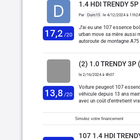
1.4 HDI TRENDY 5P
Par
Dum15
le
4/12/2024 à 11h2
J'ai eu une 107 essence bo
17,2
urban move sa mère aussi m
/20
autoroute de montagne A75
larguées de vrais mollasses la HDi est beaucoup+ rapide Vous dépassez allègrement
le 130 si vous n'y prenez pa
A part distri pompe à eau ga
(2) 1.0 TRENDY 3P 
voiture en 5 portes coffre p
le
2/16/2024 à 4h07
du 3 cylindres de l'essence
Voiture peugeot 107 essen
13,8
véhicule depuis 13 ans maintenant . R
/20
avec un coût d'entretient vr
mauvaise surprise
Simulez votre financement
107 1.4 HDI TREND