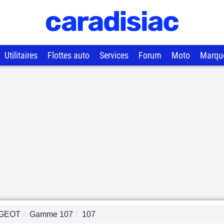
Utilitaires
Flottes auto
Services
Forum
Moto
Marqu
GEOT
Gamme
107
107