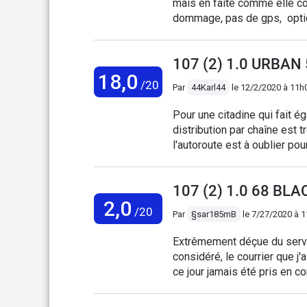
mais en faite comme elle con
dommage, pas de gps, optio
25, tres bien. Et pas chère. 
hiver et eté rien à dire,
107 (2) 1.0 URBAN 
18,0
/20
Par
44Karl44
le
12/2/2020 à 11h
Pour une citadine qui fait ég
distribution par chaîne est t
l'autoroute est à oublier pour
à reprocher, achetée neuve e
l'entretien normal, en 13 ans
107 (2) 1.0 68 BLA
même) Donc c'est économiqu
2,0
assurance moins de 30€ par 
/20
Par
§sar185mB
le
7/27/2020 à 
Extrêmement déçue du servi
considéré, le courrier que 
ce jour jamais été pris en co
fortement cette marque, mon véhicule 107 présente un vice caché avec une usure
prématurée de l'embrayage 