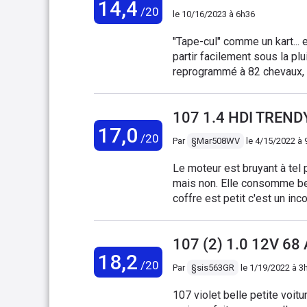
14,4
/20
le
10/16/2023 à 6h36
''Tape-cul" comme un kart... 
partir facilement sous la pl
reprogrammé à 82 chevaux, u
à bas régime. 3,8 litres ré
sont réalisables en écocondu
107 1.4 HDI TREND
Lumineuse, vive et plutôt jol
17,0
discutable : très salissant.
/20
Par
§Mar508WV
le
4/15/2022 à 
Le moteur est bruyant à tel 
mais non. Elle consomme bea
coffre est petit c'est un inc
moteur n'est pas compliqué.
pour un usage courant et j'a
107 (2) 1.0 12V 68
qui sont sympas Je recomma
18,2
abordable mais pour les long
/20
Par
§sis563GR
le
1/19/2022 à 3
c'est une jolie voiture. Salu
107 violet belle petite voitur