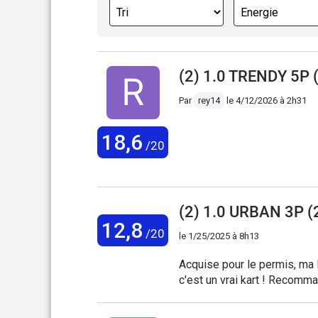
(2) 1.0 TRENDY 5P 
Par
rey14
le
4/12/2026 à 2h31
18,6
/20
(2) 1.0 URBAN 3P (
12,8
/20
le
1/25/2025 à 8h13
Acquise pour le permis, ma 
c'est un vrai kart ! Recomm