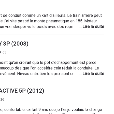
et se conduit comme un kart d'ailleurs. Le train arrière peut
uie, j'ai vite passé la monte pneumatique en 185. Moteur
n vrai sleeper vu le poids avec des reprises fulgurantes
els en roulant normalement, les 3,4 l annoncés par PEUGEOT
ite. moins de 5 litres en conduite vraiment rapide.
Y 3P (2008)
ie; Le choix du beige clair pour les tissus de siège est
9h05
point qu'on croirait que le pot d'échappement est percé
ucoup dès que l'on accélére cela réduit la conduite. Le
onvénient. Niveau entretien les prix sont corrects et le
 C'est une petite voiture de ville somme toute agréable
ime beaucoup le style et la ligne sans compter les couleurs
 ACTIVE 5P (2012)
nde en 2ème voiture ou pour 1 première voiture
s trajets c'est un peu juste rapport au confort. Cependant
h26
tations distingués
e, confortable, ca fait 9 ans que je l'ai, je voulais la changé