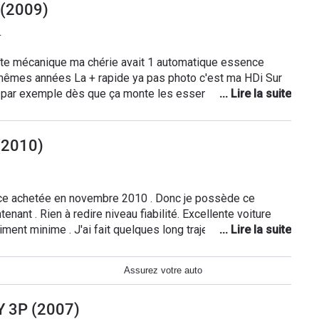
 (2009)
4
îte mécanique ma chérie avait 1 automatique essence
êmes années La + rapide ya pas photo c'est ma HDi Sur
 par exemple dès que ça monte les essences sont
s garde Conso réelle 5, 1 litres mixte Entretien aucun frais
let tendeur faits vu l'âge Elle à 82000 kms C'est 1 super
(2010)
etit mais sièges basculants Seul regret le bruit de Ferrari
ce achetée en novembre 2010 . Donc je possède ce
ien à redire niveau fiabilité. Excellente voiture
aiment minime . J'ai fait quelques long trajet avec aucune
. Tres bon véhicule
Assurez votre auto
Y 3P (2007)