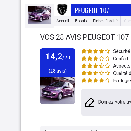
PEUGEOT 107
Accueil
Essais
Fiches fiabilité
Com
VOS
28
AVIS
PEUGEOT 107
Sécurité
14,2
/20
Confort
Aspects 
(28 avis)
Qualité d
Ecologie
Donnez votre av