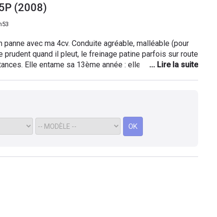
5P (2008)
YEZ
h53
 panne avec ma 4cv. Conduite agréable, malléable (pour
re prudent quand il pleut, le freinage patine parfois sur route
tances. Elle entame sa 13ème année : elle dort dehors : de
s ! les portes ont du mal à s'ouvrir ou se fermer malgré
pour son prix à l'époque, avec un crédit sur 4 ans aux
n kilométrage inférieur à la moyenne. Je change d'essence
pour l'entretien du moteur. Mon enfant l'emprunte il mesure
e moi, dit-il.
OK