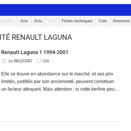
paratifs
Avis
Actu
Prix
Fiches techniques
Cote
Annonces
LITÉ RENAULT LAGUNA
Renault Laguna 1 1994-2001
Le 09/12/2007
124
Elle se trouve en abondance sur le marché, et ses prix
limités, justifiés par son ancienneté, peuvent constituer
un facteur attrayant. Mais attention : si cette berline peut
se vanter de qualités dynamiques qui demeurent
d'actualité, voire d'un équipement qui n'a rien à envier à
de petites jeunettes, sa carrière fut émaillée d'incidents
techniques qui, pour certains, sont graves. De quoi faire
hésiter au moment de l'achat. Ou, en tout cas, d'écarter