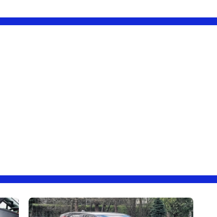
avec soin les modèles à problèmes et de ne retenir que
les propositions dignes d'intérêt qui, elles, existent.