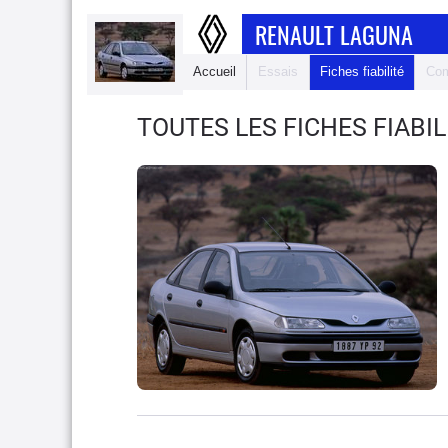
RENAULT LAGUNA
Accueil
Essais
Fiches fiabilité
Com
TOUTES LES FICHES FIABI