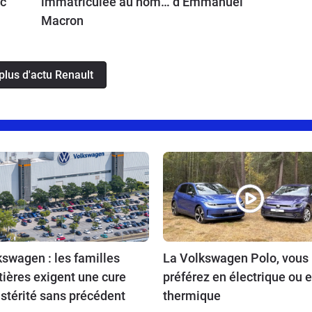
ec
immatriculée au nom… d’Emmanuel
Macron
plus d'actu Renault
swagen : les familles
La Volkswagen Polo, vous 
tières exigent une cure
préférez en électrique ou 
stérité sans précédent
thermique