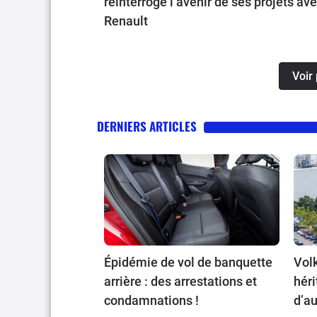
réinterroge l’avenir de ses projets av
Renault
Voir 
DERNIERS ARTICLES
Épidémie de vol de banquette
Volk
arrière : des arrestations et
héri
condamnations !
d’au