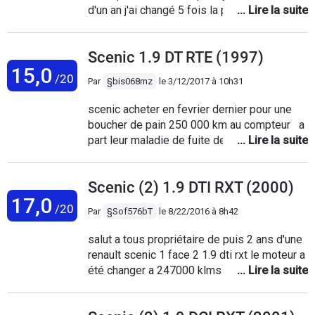
d'un an j'ai changé 5 fois la piece
electronique gérant l'acceleration (75 euros
chez Renault) , - la mise en securité se
Scenic 1.9 DT RTE (1997)
mettait en marche des fois en roulant (tres
15,0
bien l'alarme qui sonne en roulant comme si
/20
Par
§bis068mz
le
3/12/2017 à 10h31
vous aviez volé la voiture) -super le moteur
qui monte a plus de 5000 tour et accelere
scenic acheter en fevrier dernier pour une
d'un coup quand vous etes sur la route
boucher de pain 250 000 km au compteur a
part leur maladie de fuite de la pompe
injection lucas delphi et quelque joins a
changer voiture tres fiable 1.9 ft increvable
Scenic (2) 1.9 DTI RXT (2000)
tres sobre mieux que les dci qui pollue et
17,0
qui lache en un rien de temps voiture hyper
/20
Par
§Sof576bT
le
8/22/2016 à 8h42
crediblle en conssomation 4.5 au 100 km du
jamais vue a part les piece dusure comme
salut a tous propriétaire de puis 2 ans d'une
les joind distri et embrayge jai eu auccun
renault scenic 1 face 2 1.9 dti rxt le moteur a
travail a faire dessus
été changer a 247000 klms par l'ancien je
suis ravi et de mon achat consomme rien 59
euros pour 900 klms roules tous les jours