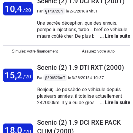
Scenic (2) 1.9 DCI RXT (2001)
500 klms par semaines au conteurs elle a
10,4
332000 klms et toujours la patate jai changer
/20
Par
§Tit872QN
le
2/6/2016 à 9h51
les 4 pneus une vidange et les rotules de
direction auto tré économe dommage il y a
Une sacrée déception, que des ennuis,
pas un régulateur de vitesse
pompe à injections, turbo ... bref ce véhicule
m'aura coûté cher. De plus bien trop bruyant
pour les longs voyages avec des enfants. la
finition de l'habitacle laisse à désirer. Bref,
Simulez votre financement
Assurez votre auto
j'ai assez rapidement compris pourquoi, ils
étaient si peu cher en occasion, c’était ma
Scenic (2) 1.9 DTI RXT (2000)
dernière renault
15,2
/20
Par
§306323mT
le
3/28/2015 à 10h37
Bonjour, Je possède ce véhicule depuis
plusieurs années, il totalise actuellement
242000km. Il y a eu de gros travaux dessus
mais essentiellement à cause du mauvais
entretien du précédent propriétaire. à savoir
Scenic (2) 1.9 DCI RXE PACK
que c'est les tous derniers en DTI 1.9L
18,0
98CH de 2000, je voulais à tout prix évité le
CLIM (2000)
/20