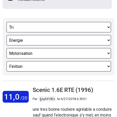
Scenic 1.6E RTE (1996)
11,0
/20
Par
§syl410Ex
le
6/27/2018 à 3h31
une tres bonne routiere agréable a conduire
sauf quand l'electronique s'y met, en moins