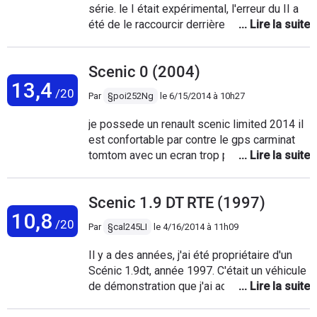
économiques
série. le I était expérimental, l'erreur du II a
seul hic c'est qu'il est bruyant et la tenue de
été de le raccourcir derrière et l'erreur du III
route n'est pas terrible un peu de roulis
et du IV a été de lui coller un grand frère.
Donc le I ph2 est pour moi une réussite
Scenic 0 (2004)
totale de Renault, et notamment la beauté et
13,4
son moteur essence 110 CH 1.6 16V.
/20
Par
§poi252Ng
le
6/15/2014 à 10h27
Dommage que ses pièces de rechanges
sont aujourd'hui de plus en plus rares alors
je possede un renault scenic limited 2014 il
qu'il est capables d'aller facilement à 300
est confortable par contre le gps carminat
000 KM.
tomtom avec un ecran trop petit et non
tactile malgré les maj du logiciel et de la
carte indique toujours des erreurs les joints
Scenic 1.9 DT RTE (1997)
de portes avant on ete changés en
10,8
conclusion cela fait 4 fois que le véhicule
/20
Par
§cal245LI
le
4/16/2014 à 11h09
est immobilisé en concession a ce prix la
...........
Il y a des années, j'ai été propriétaire d'un
Scénic 1.9dt, année 1997. C'était un véhicule
de démonstration que j'ai acheté lorsqu'il
avait 3 mois et 12.000 kms. Sa tenue de