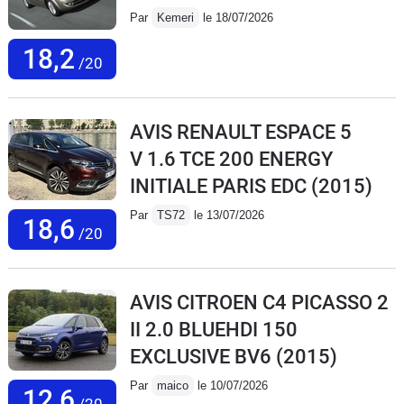
Par
Kemeri
le 18/07/2026
18,2
/20
AVIS RENAULT ESPACE 5
V 1.6 TCE 200 ENERGY
INITIALE PARIS EDC
(2015)
Par
TS72
le 13/07/2026
18,6
/20
AVIS CITROEN C4 PICASSO 2
II 2.0 BLUEHDI 150
EXCLUSIVE BV6
(2015)
Par
maico
le 10/07/2026
12,6
/20