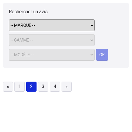
route m'a toujours fait peur, surtout en
courbe, il prenait trop de roulis (comparé à la
Rechercher un avis
Peugeot 405 que je possédais
antérieurement). Point de vue fiabilité, plein
de petits problèmes au cours des 3 ans au
cours desquels je l'ai possédé, se soldant
par un joint de culasse (problème connu sur
ce moteur 1.9dt installé sur Scénic, huile qui
passait dans le liquide de refroidissement),
OK
à 59.500 kms et aucune prise en charge,
même partielle, par Renault. Cela a été ma
dernière Renault...
«
1
2
3
4
»