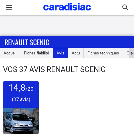
Connexion / Inscription
RENAULT SCENIC
Accueil
Accueil
Fiches fiabilité
Avis
Actu
Fiches techniques
Cot
Actu
VOS
37
AVIS
RENAULT SCENIC
Essais
14,8
Guide
/20
d'achat
(37 avis)
Electriques
Utilitaires