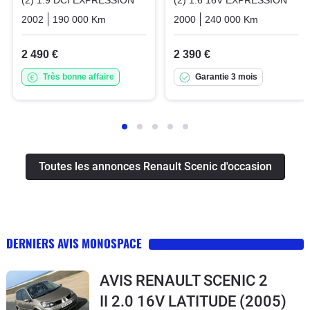
2002
190 000 Km
Manuelle
Diesel
2000
240 000 Km
Manuelle
2 490 €
2 390 €
Très bonne affaire
Garantie 3 mois
Toutes les annonces Renault Scenic d'occasion
DERNIERS AVIS MONOSPACE
AVIS RENAULT SCENIC 2
II 2.0 16V LATITUDE
(2005)