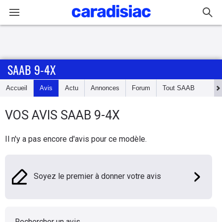
Connexion / Inscription
SAAB 9-4X
Accueil
Accueil
Avis
Actu
Annonces
Forum
Tout
SAAB
Actu
VOS AVIS
SAAB
9-4X
Essais
Il n'y a pas encore d'avis pour ce modèle.
Guide
d'achat
Soyez le premier à donner votre avis
Electriques
Utilitaires
Rechercher un avis