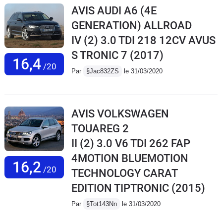
AVIS AUDI A6 (4E
GENERATION) ALLROAD
IV (2) 3.0 TDI 218 12CV AVUS
S TRONIC 7
(2017)
16,4
/20
Par
§Jac832ZS
le 31/03/2020
AVIS VOLKSWAGEN
TOUAREG 2
II (2) 3.0 V6 TDI 262 FAP
4MOTION BLUEMOTION
16,2
/20
TECHNOLOGY CARAT
EDITION TIPTRONIC
(2015)
Par
§Tot143Nn
le 31/03/2020