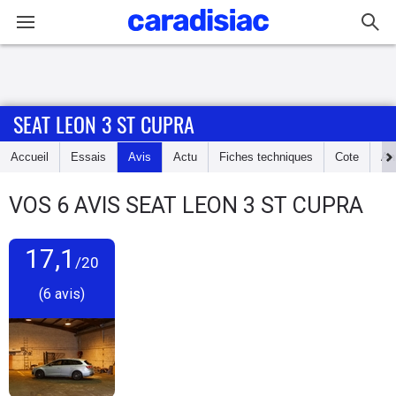
Connexion / Inscription
SEAT LEON 3 ST CUPRA
Accueil
Accueil
Essais
Avis
Actu
Fiches techniques
Cote
An
Actu
VOS
6
AVIS
SEAT LEON 3 ST CUPRA
Essais
17,1
Guide
/20
d'achat
(6 avis)
Electriques
Utilitaires