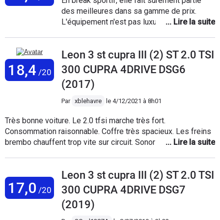
En break sportif, elle fait surement partie
des meilleures dans sa gamme de prix.
L'équipement n'est pas luxueux mais
conforme à la gamme Seat et tout à fait
honorable. Son immense toit ouvrant (option
Leon 3 st cupra III (2) ST 2.0 TSI
indispensable) donne beaucoup de
luminosité et son coffre immense est un
18,4
300 CUPRA 4DRIVE DSG6
/20
véritable atout. Possesseur précédemment
(2017)
d'une megane 3 RS, le comparatif est
compliqué car ce n'est pas du tout le même
Par
xblehavre
le
4/12/2021 à 8h01
gabarit et la même utilisation. Mais ce n'est
pas du tout le même plaisir de conduire, la
Très bonne voiture. Le 2.0 tfsi marche très fort.
mégane étant bien sur plus agile et plus fun.
Consommation raisonnable. Coffre très spacieux. Les freins
La Leon fait le job en terme de puissance
brembo chauffent trop vite sur circuit. Sonorité moteur assez
mais la boîte auto manque de réactivité
quelconque. Bon confort général, bien que la différence entre
même aux palettes. Le mode séquentiel est
les modes de la suspension pilotée ne soient pas assez
à on goût trop automatisé avec un
Leon 3 st cupra III (2) ST 2.0 TSI
marqués. Grande polyvalence, voiture à tout faire. Aucun
17,0
retrogradage automatique de 2 rapports
regret.
300 CUPRA 4DRIVE DSG7
/20
quand on pousse le turbo certes logique
(2019)
pour le couple mais trop restrictif en terme
de conduite. Et je la trouve beaucoup plus