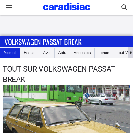
Connexion / Inscription
VOLKSWAGEN PASSAT BREAK
Accueil
Accueil
Essais
Avis
Actu
Annonces
Forum
Tout
VO
Actu
TOUT SUR VOLKSWAGEN PASSAT
Essais
BREAK
Guide
d'achat
Electriques
Utilitaires