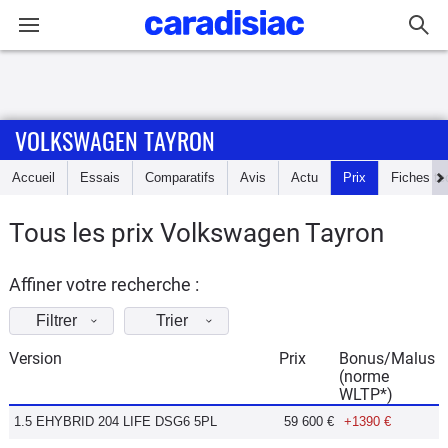
Connexion / Inscription
VOLKSWAGEN TAYRON
Accueil
Accueil
Essais
Comparatifs
Avis
Actu
Prix
Fiches te
Actu
Tous les prix Volkswagen Tayron
Essais
Affiner votre recherche :
Guide
d'achat
Filtrer
Trier
Version
Prix
Bonus/Malus
Electriques
(norme
WLTP*)
Utilitaires
1.5 EHYBRID 204 LIFE DSG6 5PL
59 600 €
+1390 €