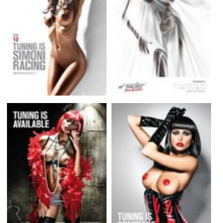
Flottes
Auto
Services
Forum
Moto
Marques