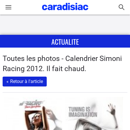
Connexion / Inscription
ACTUALITE
Accueil
Actu
Toutes les photos - Calendrier Simoni
Racing 2012. Il fait chaud.
Essais
«
Retour à l'article
Guide
d'achat
Electriques
Utilitaires