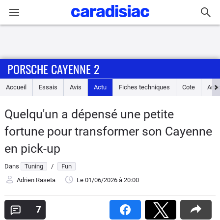
Connexion / Inscription
PORSCHE CAYENNE 2
Accueil
Accueil
Essais
Avis
Actu
Fiches techniques
Cote
Ann
Actu
Quelqu'un a dépensé une petite
Essais
fortune pour transformer son Cayenne
Guide
en pick-up
d'achat
Dans
Tuning
/
Fun
Electriques
Adrien Raseta
Le 01/06/2026
à 20:00
Utilitaires
7