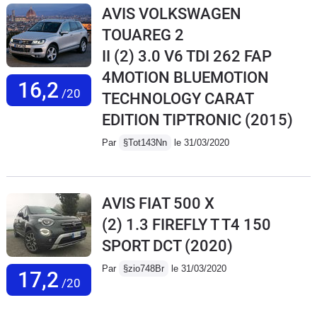
AVIS VOLKSWAGEN
TOUAREG 2
II (2) 3.0 V6 TDI 262 FAP
4MOTION BLUEMOTION
16,2
/20
TECHNOLOGY CARAT
EDITION TIPTRONIC
(2015)
Par
§Tot143Nn
le 31/03/2020
AVIS FIAT 500 X
(2) 1.3 FIREFLY T T4 150
SPORT DCT
(2020)
Par
§zio748Br
le 31/03/2020
17,2
/20