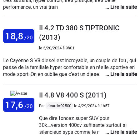
tres satisfait, hyper confort, tres pratique, tres belle
performance, un vrai train
II 4.2 TD 380 S TIPTRONIC
18,8
(2013)
/20
le
5/20/2024 à 9h01
Le Cayenne S V8 diesel est incroyable, un couple de fou , qui
passe de la familiale hyper confortable en réelle sportive en
mode sport. On en oublie que c’est un diesel par sa
puissance et son bruit roque de V8 … avec une
consommation moyenne de 10,5 l en ayant le pied lourd ,
II 4.8 V8 400 S (2011)
aucun autre Cayenne ne vous fournit autant de plaisir avec
une aussi « petite » consommation, par contre bien choisir
17,6
/20
Par
ricardo92500
le
4/29/2024 à 1h57
son modèle car les options font la différence pour
l’utilisation et le look ! Que prendre après ça ? Le même , et
Que dire foncez super SUV pour
c’est aussi le piège car difficile de trouver un remplaçant
30k....version 400cv suffisante surtout si
aussi plaisant dans la gamme récente ( plus de v8 avec 850
silencieux sypa comme le mien avec pack
N/m de couple )
TECHART.... Je l'ai depuis 1 an pas de