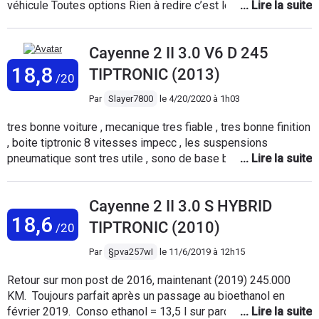
véhicule Toutes options Rien à redire c’est le pack sport
design Consommation raisonnable pour un véhicule de 380
cv Un volant avec une super finition la boîte de vitesses auto
Cayenne 2 II 3.0 V6 D 245
est super réactive c’est quasiment instantané le passage de
rapport Véhicule que je conseille pour Partir en vacances en
18,8
TIPTRONIC (2013)
/20
famille on peut avaler les kilomètres sans les sentir
Par
Slayer7800
le
4/20/2020 à 1h03
tres bonne voiture , mecanique tres fiable , tres bonne finition
, boite tiptronic 8 vitesses impecc , les suspensions
pneumatique sont tres utile , sono de base bonne , mais
meme en diesel le cout des consommables et de la
maintenance ne sont pas donné (exemple 4 pneus 265 +
Cayenne 2 II 3.0 S HYBRID
plaquettes et disques = 3400€ , systeme d'echappement
18,6
complet ( fap et cata inclus ) en cas de deterioration 10.000€
TIPTRONIC (2010)
/20
) mais c'est les tarifs dans le reseau .
Par
§pva257wI
le
11/6/2019 à 12h15
Retour sur mon post de 2016, maintenant (2019) 245.000
KM. Toujours parfait après un passage au bioethanol en
février 2019. Conso ethanol = 13,5 l sur parcours montagne