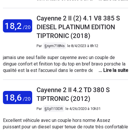
genante sur autoroute.... La conso plutot
simple pression de deux ou trois boutons, le
raisonnable si tranquille, autoroute 10.9L,
Cayenne sait s’adapter à toutes les
ville facile 15/16L...ce n'est pas si absurde
Cayenne 2 II (2) 4.1 V8 385 S
exigences d’un voyage long et varié avec
vu le poids et la puissance... Bref bon achat il
18,2
une simplicité déconcertante…. Vous l’avez
DIESEL PLATINUM EDITION
/20
ne decote plus tant que ça si peu borné et
compris, je suis fan de Cayenne depuis
TIPTRONIC (2018)
suivi....!
2005 et ce n’est pas fini. Cordialement Jeff
Par
§sym718Ns
le
8/4/2023 à 8h12
jamais une seul faille super cayenne avec un couple de
dingue confort et finition top du top en bref bravo porsche la
qualité est la est l'accueuil dans le centre de clermont
ferrand top du top continuer comme ça seul probléme au
tableau les carte grise enfin c'est une autre question bonne
Cayenne 2 II 4.2 TD 380 S
journée a tous et toutes
18,6
TIPTRONIC (2012)
/20
Par
§Syl113DR
le
4/26/2020 à 10h31
Excellent véhicule avec un couple hors norme Assez
puissant pour un diesel super tenue de route très confortable