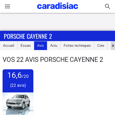
Connexion / Inscription
PORSCHE CAYENNE 2
Accueil
Accueil
Essais
Avis
Actu
Fiches techniques
Cote
An
Actu
VOS
22
AVIS
PORSCHE CAYENNE 2
Essais
16,6
Guide
/20
d'achat
(22 avis)
Electriques
Utilitaires