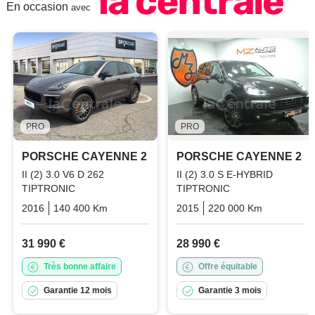
En occasion
avec
PRO
PRO
PORSCHE CAYENNE 2
PORSCHE CAYENNE 2
II (2) 3.0 V6 D 262
II (2) 3.0 S E-HYBRID
TIPTRONIC
TIPTRONIC
2016
140 400 Km
Automatique
2015
Diesel
220 000 Km
Automati
31 990 €
28 990 €
Très bonne affaire
Offre équitable
Garantie 12 mois
Garantie 3 mois