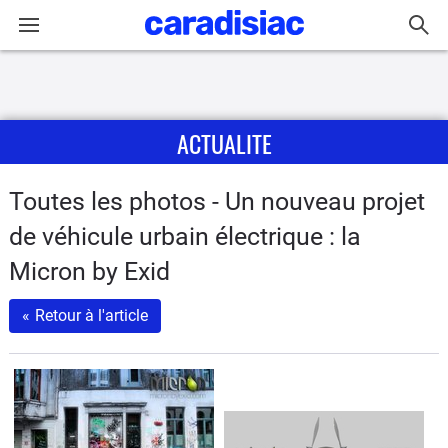
Connexion / Inscription
ACTUALITE
Accueil
Actu
Toutes les photos - Un nouveau projet
de véhicule urbain électrique : la
Essais
Micron by Exid
Guide
«
Retour à l'article
d'achat
Electriques
Utilitaires