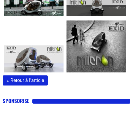
Flottes
Auto
Services
Forum
Moto
Marques
«
Retour à l'article
SPONSORISE