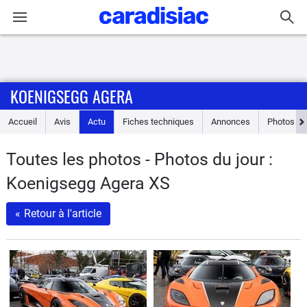
Connexion / Inscription
KOENIGSEGG AGERA
Accueil
Accueil
Avis
Actu
Fiches techniques
Annonces
Photos
Actu
Toutes les photos - Photos du jour :
Essais
Koenigsegg Agera XS
Guide
«
Retour à l'article
d'achat
Electriques
Utilitaires