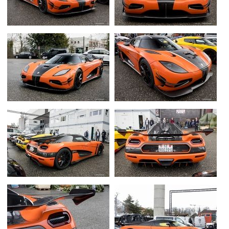
Flottes
Auto
Services
Forum
Moto
Marques