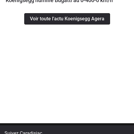
Koenigsegg humilie Bugatti au 0-400-0 km/h
Voir toute l'actu Koenigsegg Agera
Suivez Caradisiac