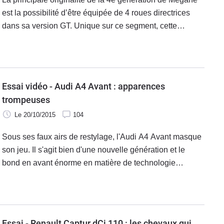
est la possibilité d’être équipée de 4 roues directrices
dans sa version GT. Unique sur ce segment, cette
innovation technique transforme-t-elle réellement le
comportement de la Mégane ?
Essai vidéo - Audi A4 Avant : apparences
trompeuses
Le 20/10/2015
104
Sous ses faux airs de restylage, l'Audi A4 Avant masque
son jeu. Il s'agit bien d'une nouvelle génération et le
bond en avant énorme en matière de technologie
embarquée le prouve. Audi passe pour le coup maître du
segment en matière de high-tech mais cela suffit-il à tenir
la dragée haute aux BMW Série 3 Touring et Mercedes
Classe C SW ?
Essai - Renault Captur dCi 110 : les chevaux qui