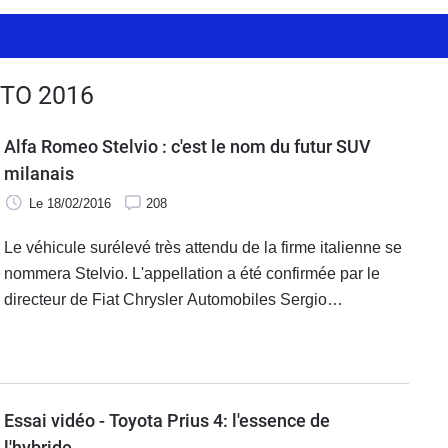
TO 2016
Alfa Romeo Stelvio : c'est le nom du futur SUV
milanais
Le 18/02/2016
208
Le véhicule surélevé très attendu de la firme italienne se
nommera Stelvio. L'appellation a été confirmée par le
directeur de Fiat Chrysler Automobiles Sergio
Marchionne. Sa production débutera en fin d'année 2016
peu avant sa commercialisation début 2017.
Essai vidéo - Toyota Prius 4: l'essence de
l'hybride