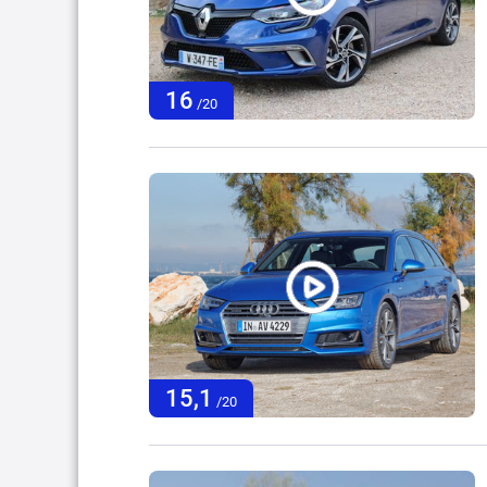
16
/20
15,1
/20