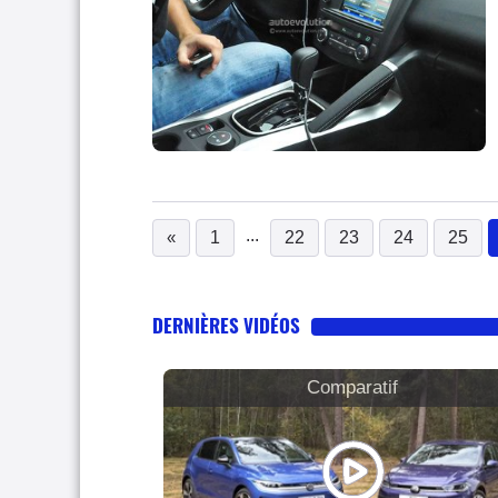
...
«
1
22
23
24
25
DERNIÈRES VIDÉOS
Comparatif