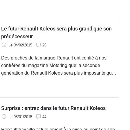
avec chacun une spécialité. Le Captur, lui, peut toujours
miser sur son sex-appeal. Cette version dCi 90 équipée
de la boîte à double embrayage EDC saura-t-elle tirer
son épingle du jeu ?
Le futur Renault Koleos sera plus grand que son
prédécesseur
Le 04/02/2015
26
Des proches de la marque Renault ont confié à nos
confrères du magazine Motoring que la seconde
génération du Renault Koleos sera plus imposante que
l'actuelle. Il serait question pour le SUV du losange
d'atteindre une longueur de cinq mètres.
Surprise : entrez dans le futur Renault Koleos
Le 05/01/2015
44
Renault travaille actuellement à la mise au point de son