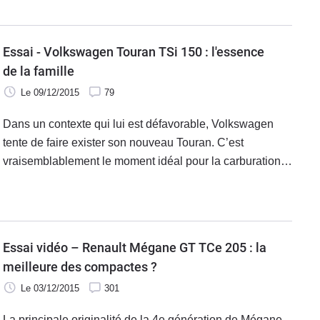
Essai - Volkswagen Touran TSi 150 : l'essence
de la famille
Le 09/12/2015
79
Dans un contexte qui lui est défavorable, Volkswagen
tente de faire exister son nouveau Touran. C’est
vraisemblablement le moment idéal pour la carburation
essence de s’imposer. Le monospace compact équipé
du moteur TSi 150 est-il convaincant ? Réponse.
Essai vidéo – Renault Mégane GT TCe 205 : la
meilleure des compactes ?
Le 03/12/2015
301
La principale originalité de la 4e génération de Mégane