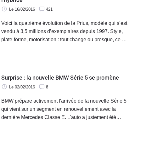
Le 16/02/2016
421
Voici la quatrième évolution de la Prius, modèle qui s’est
vendu à 3,5 millions d’exemplaires depuis 1997. Style,
plate-forme, motorisation : tout change ou presque, ce qui
permet à l’auto de revendiquer une consommation
moyenne de 3l/100 km.
Surprise : la nouvelle BMW Série 5 se promène
Le 02/02/2016
8
BMW prépare activement l'arrivée de la nouvelle Série 5
qui vient sur un segment en renouvellement avec la
dernière Mercedes Classe E. L'auto a justement été
surprise ce week-end dans les Bouches-du-Rhône par
un de nos lecteurs.