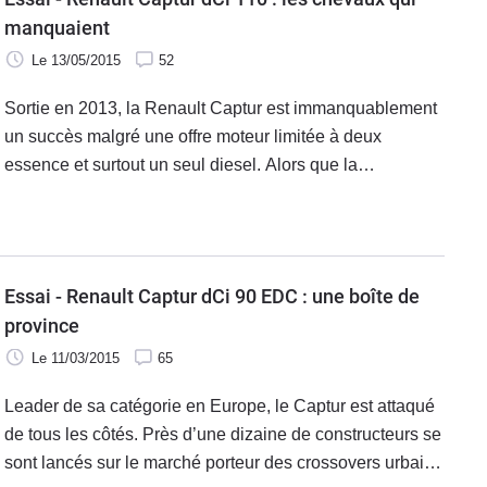
manquaient
Le 13/05/2015
52
Sortie en 2013, la Renault Captur est immanquablement
un succès malgré une offre moteur limitée à deux
essence et surtout un seul diesel. Alors que la
concurrence se fait plus féroce que jamais, la marque au
losange a décidé d'ajouter un second dCi à la gamme
développant 110 ch.
Essai - Renault Captur dCi 90 EDC : une boîte de
province
Le 11/03/2015
65
Leader de sa catégorie en Europe, le Captur est attaqué
de tous les côtés. Près d’une dizaine de constructeurs se
sont lancés sur le marché porteur des crossovers urbains