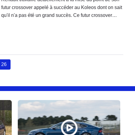
futur crossover appelé à succéder au Koleos dont on sait
qu'il n'a pas été un grand succès. Ce futur crossover
reprendra la plateforme du nouveau Nissan Qashqai et si
des prototypes tournent depuis plusieurs mois sur les
routes de la planète, c'est la première fois que son
habitacle est photographié.
26
(current)