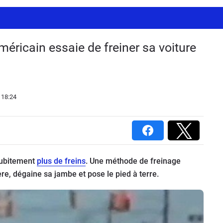
méricain essaie de freiner sa voiture
 18:24
subitement
plus de freins
. Une méthode de freinage
tière, dégaine sa jambe et pose le pied à terre.