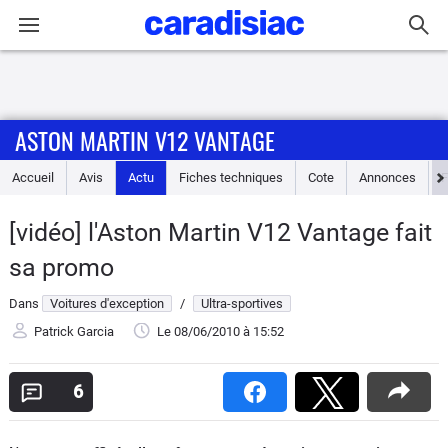
Connexion / Inscription
ASTON MARTIN V12 VANTAGE
Accueil
Accueil
Avis
Actu
Fiches techniques
Cote
Annonces
Actu
[vidéo] l'Aston Martin V12 Vantage fait
Essais
sa promo
Guide
Dans
Voitures d'exception
/
Ultra-sportives
d'achat
Patrick Garcia
Le 08/06/2010
à 15:52
Electriques
6
Utilitaires