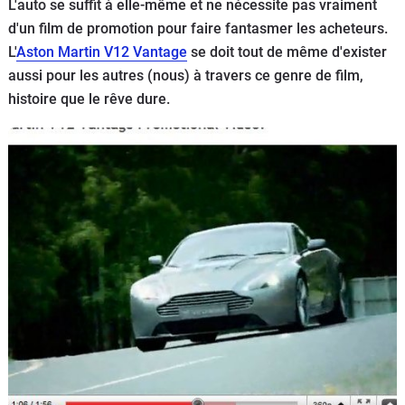
L'auto se suffit à elle-même et ne nécessite pas vraiment
Flottes
d'un film de promotion pour faire fantasmer les acheteurs.
Auto
L'
Aston Martin V12 Vantage
se doit tout de même d'exister
aussi pour les autres (nous) à travers ce genre de film,
Services
histoire que le rêve dure.
Forum
Moto
Marques