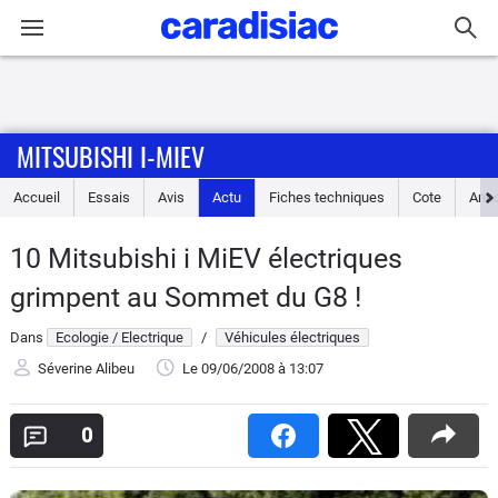
Connexion / Inscription
MITSUBISHI I-MIEV
Accueil
Accueil
Essais
Avis
Actu
Fiches techniques
Cote
Ann
Actu
10 Mitsubishi i MiEV électriques
Essais
grimpent au Sommet du G8 !
Guide
Dans
Ecologie / Electrique
/
Véhicules électriques
d'achat
Séverine Alibeu
Le 09/06/2008
à 13:07
Electriques
0
Utilitaires