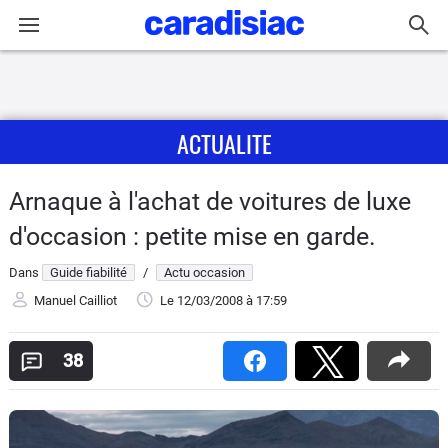
Connexion / Inscription
ACTUALITE
Accueil
Actu
Arnaque à l'achat de voitures de luxe
d'occasion : petite mise en garde.
Essais
Dans
Guide fiabilité
/
Actu occasion
Guide
Manuel Cailliot
Le 12/03/2008
à 17:59
d'achat
38
Electriques
Utilitaires