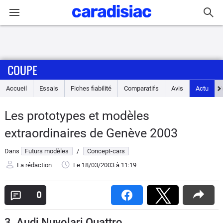
Connexion / Inscription
COUPE
Accueil
Accueil
Essais
Fiches fiabilité
Comparatifs
Avis
Actu
Actu
Les prototypes et modèles
Essais
extraordinaires de Genève 2003
Guide
Dans
Futurs modèles
/
Concept-cars
d'achat
La rédaction
Le 18/03/2003
à 11:19
Electriques
0
Utilitaires
3. Audi Nuvolari Quattro