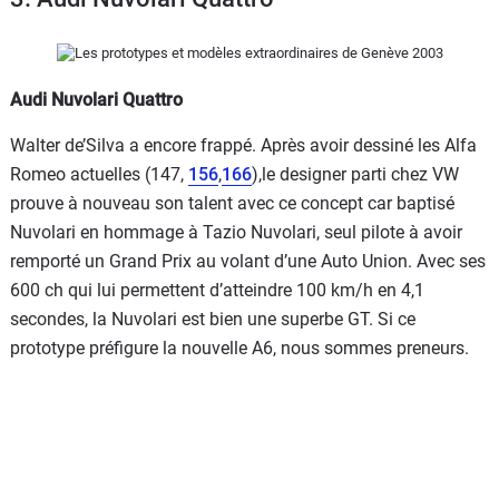
Flottes
Auto
Audi Nuvolari Quattro
Services
Walter de’Silva a encore frappé. Après avoir dessiné les Alfa
Forum
Romeo actuelles (147,
156
,
166
),le designer parti chez VW
prouve à nouveau son talent avec ce concept car baptisé
Moto
Nuvolari en hommage à Tazio Nuvolari, seul pilote à avoir
remporté un Grand Prix au volant d’une Auto Union. Avec ses
Marques
600 ch qui lui permettent d’atteindre 100 km/h en 4,1
secondes, la Nuvolari est bien une superbe GT. Si ce
prototype préfigure la nouvelle A6, nous sommes preneurs.