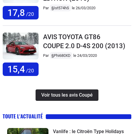
Par
§Ist574hS
le 26/03/2020
17,8
/20
AVIS TOYOTA GT86
COUPE 2.0 D-4S 200
(2013)
Par
§Phi680XD
le 24/03/2020
15,4
/20
Voir tous les avis Coupé
TOUTE L'ACTUALITÉ
Vanlife : le Citroën Type Holidays