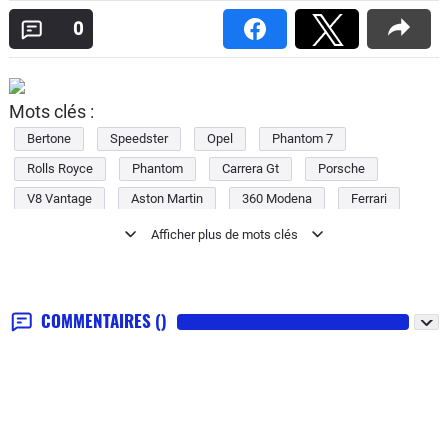
0
Mots clés :
Bertone
Speedster
Opel
Phantom 7
Rolls Royce
Phantom
Carrera Gt
Porsche
V8 Vantage
Aston Martin
360 Modena
Ferrari
360
Fulgura
Laraki
Scope
Daewoo
Hoggar
Peugeot
B11s
Subaru
Mx-sportif
Mazda
Tarmac-spyder
Mitsubishi
COMMENTAIRES
()
Astra Gtc Concept
Vcc
Volvo
Nuvolari
Audi
Sixteen
Cadillac
Gt
Ford