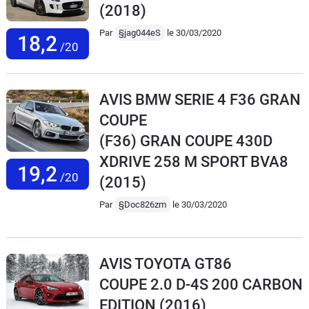
(2018)
Par
§jag044eS
le 30/03/2020
18,2
/20
AVIS BMW SERIE 4 F36 GRAN
COUPE
(F36) GRAN COUPE 430D
XDRIVE 258 M SPORT BVA8
19,2
/20
(2015)
Par
§Doc826zm
le 30/03/2020
AVIS TOYOTA GT86
COUPE 2.0 D-4S 200 CARBON
EDITION
(2016)