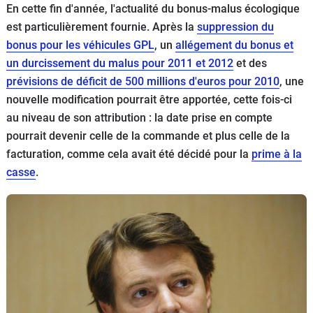
En cette fin d'année, l'actualité du bonus-malus écologique
Flottes
est particulièrement fournie. Après la
suppression du
Auto
bonus pour les véhicules GPL
, un
allégement du bonus et
un durcissement du malus pour 2011 et 2012
et des
Services
prévisions de déficit de 500 millions d'euros pour 2010
, une
nouvelle modification pourrait être apportée, cette fois-ci
Forum
au niveau de son attribution : la date prise en compte
pourrait devenir celle de la commande et plus celle de la
Moto
facturation, comme cela avait été décidé pour la
prime à la
casse
.
Marques