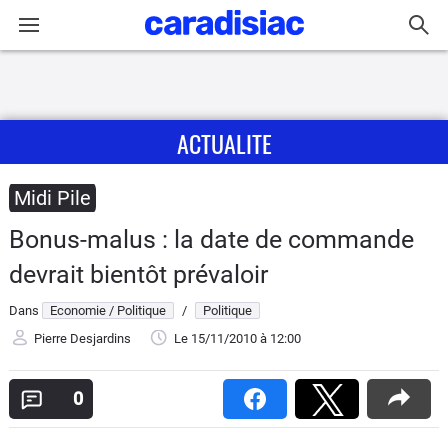
Connexion / Inscription
ACTUALITE
Accueil
Actu
Midi Pile
Bonus-malus : la date de commande
Essais
devrait bientôt prévaloir
Guide
Dans
Economie / Politique
/
Politique
d'achat
Pierre Desjardins
Le 15/11/2010
à 12:00
Electriques
0
Utilitaires