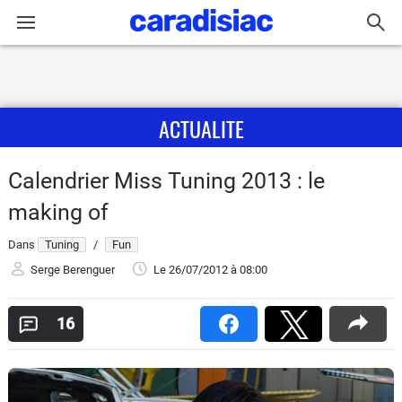
Connexion / Inscription
ACTUALITE
Accueil
Actu
Calendrier Miss Tuning 2013 : le
making of
Essais
Dans
Tuning
/
Fun
Guide
Serge Berenguer
Le 26/07/2012
à 08:00
d'achat
16
Electriques
Utilitaires