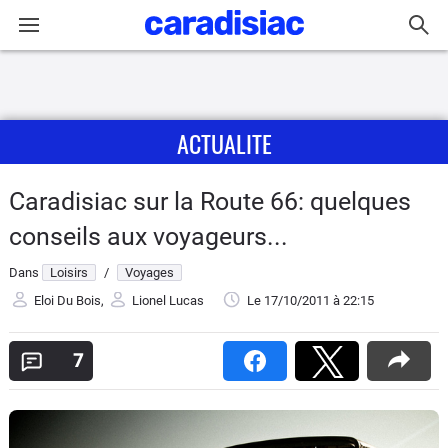
Connexion / Inscription
ACTUALITE
Accueil
Actu
Caradisiac sur la Route 66: quelques
conseils aux voyageurs...
Essais
Dans
Loisirs
/
Voyages
Guide
Eloi Du Bois
,
Lionel Lucas
Le 17/10/2011
à 22:15
d'achat
7
Electriques
Utilitaires