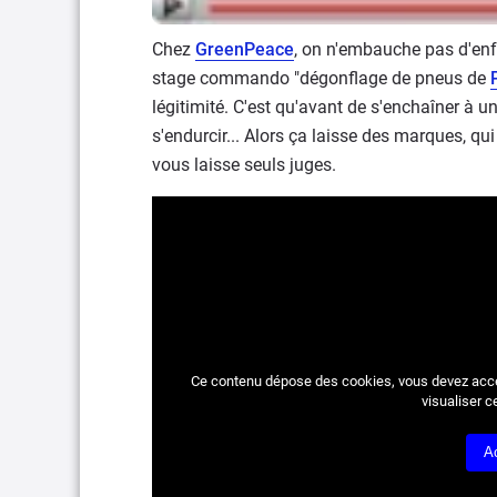
Chez
GreenPeace
, on n'embauche pas d'enfan
stage commando "dégonflage de pneus de
légitimité. C'est qu'avant de s'enchaîner à u
s'endurcir... Alors ça laisse des marques, qu
vous laisse seuls juges.
Ce contenu dépose des cookies, vous devez acc
visualiser c
A