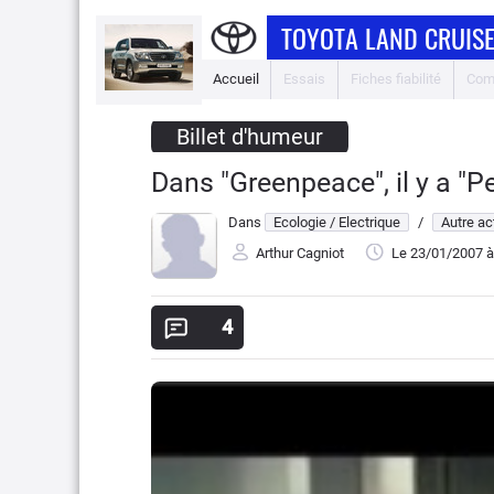
TOYOTA LAND CRUIS
Accueil
Essais
Fiches fiabilité
Com
Billet d'humeur
Dans "Greenpeace", il y a "P
Dans
Ecologie / Electrique
/
Autre ac
Arthur Cagniot
Le 23/01/2007
à
4