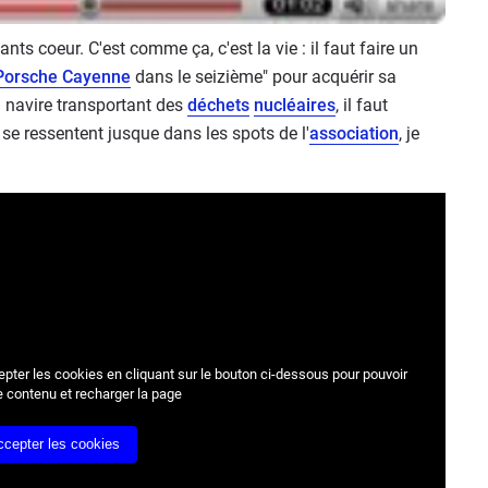
ts coeur. C'est comme ça, c'est la vie : il faut faire un
Porsche Cayenne
dans le seizième" pour acquérir sa
n navire transportant des
déchets
nucléaires
, il faut
i se ressentent jusque dans les spots de l'
association
, je
epter les cookies
en cliquant sur le bouton ci-dessous pour pouvoir
e contenu et recharger la page
ccepter les cookies