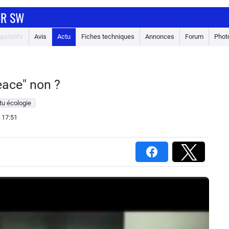
ER SW
paratifs
Avis
Actu
Fiches techniques
Annonces
Forum
Phot
eace" non ?
tu écologie
 17:51