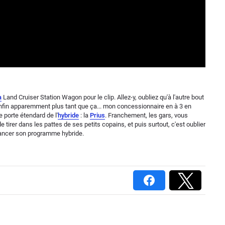
a
Land Cruiser Station Wagon pour le clip. Allez-y, oubliez qu'à l'autre bout
in apparemment plus tant que ça... mon concessionnaire en à 3 en
le porte étendard de l'
hybride
: la
Prius
. Franchement, les gars, vous
e tirer dans les pattes de ses petits copains, et puis surtout, c'est oublier
ancer son programme hybride.