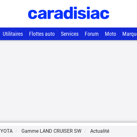
Utilitaires
Flottes auto
Services
Forum
Moto
Marqu
OYOTA
Gamme
LAND CRUISER SW
Actualité