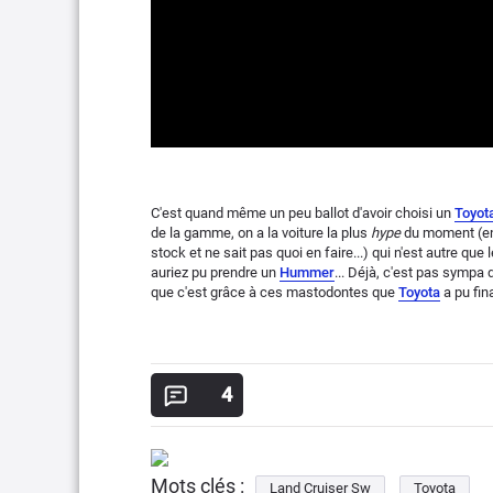
C'est quand même un peu ballot d'avoir choisi un
Toyot
de la gamme, on a la voiture la plus
hype
du moment (enf
stock et ne sait pas quoi en faire...) qui n'est autre que 
auriez pu prendre un
Hummer
... Déjà, c'est pas sympa d
que c'est grâce à ces mastodontes que
Toyota
a pu fin
4
Mots clés :
Land Cruiser Sw
Toyota