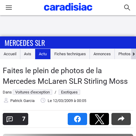
Connexion / Inscription
MERCEDES SLR
Accueil
Accueil
Avis
Actu
Fiches techniques
Annonces
Photos
Actu
Faites le plein de photos de la
Essais
Mercedes McLaren SLR Stirling Moss
Guide
Dans
Voitures d'exception
/
Exotiques
d'achat
Patrick Garcia
Le 12/03/2009
à 00:05
Electriques
7
Utilitaires