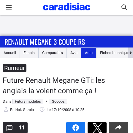
Connexion / Inscription
RENAULT MEGANE 3 COUPE RS
Accueil
Accueil
Essais
Comparatifs
Avis
Actu
Fiches techniques
Actu
Rumeur
Essais
Future Renault Megane GTi: les
Guide
anglais la voient comme ça !
d'achat
Dans
Futurs modèles
/
Scoops
Electriques
Patrick Garcia
Le 17/10/2008
à 10:25
Utilitaires
11