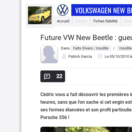
VOLKSWAGEN NEW B
Accueil
Essais
Fiches fiabilité
Comp
Future VW New Beetle : gue
Dans
Faits Divers / Insolite
/
Insolite
Patrick Garcia
Le 05/10/2010
à
22
Cédric vous a fait découvrir les premières
heures, sans que l'on sache si cet engin est 
ses formes élancées et son profil particulier,
Porsche 356 !