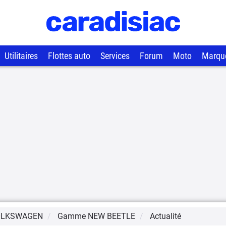
Utilitaires
Flottes auto
Services
Forum
Moto
Marqu
OLKSWAGEN
Gamme
NEW BEETLE
Actualité