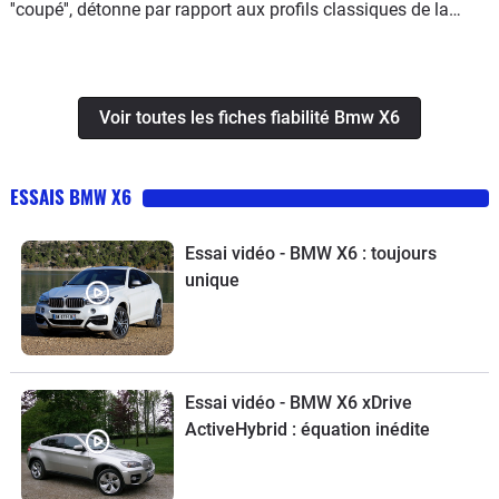
''coupé'', détonne par rapport aux profils classiques de la
plupart des SUV et autres crossovers concurrents. Par
rapport au X5, le X6 gagne 3 cm en longueur, soit 4,88 m.
Voir toutes les fiches fiabilité Bmw X6
ESSAIS BMW X6
Essai vidéo - BMW X6 : toujours
unique
Essai vidéo - BMW X6 xDrive
ActiveHybrid : équation inédite