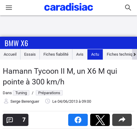
Connexion / Inscription
BMW X6
Accueil
Accueil
Essais
Fiches fiabilité
Avis
Actu
Fiches technique
Actu
Hamann Tycoon II M, un X6 M qui
Essais
pointe à 300 km/h
Guide
Dans
Tuning
/
Préparations
d'achat
Serge Berenguer
Le 04/06/2013
à 09:00
Electriques
7
Utilitaires