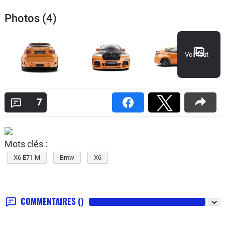
Photos (4)
Voir tout
7
Mots clés :
X6 E71 M
Bmw
X6
COMMENTAIRES
()