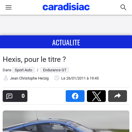
Connexion / Inscription
ACTUALITE
Accueil
Actu
Hexis, pour le titre ?
Dans
Sport Auto
/
Endurance GT
Essais
Jean Christophe Herzig
Le 26/01/2011
à 19:45
Guide
d'achat
0
Electriques
Utilitaires