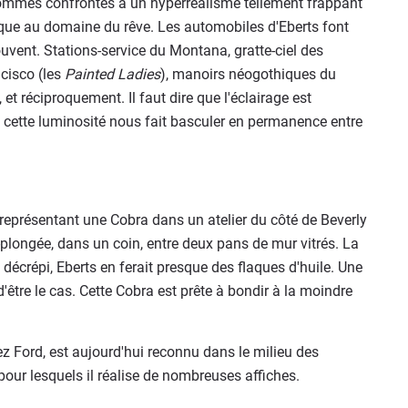
ommes confrontés à un hyperréalisme tellement frappant
sque au domaine du rêve. Les automobiles d'Eberts font
ouvent. Stations-service du Montana, gratte-ciel des
cisco (les
Painted Ladies
), manoirs néogothiques du
et réciproquement. Il faut dire que l'éclairage est
t cette luminosité nous fait basculer en permanence entre
 représentant une Cobra dans un atelier du côté de Beverly
re-plongée, dans un coin, entre deux pans de mur vitrés. La
l décrépi, Eberts en ferait presque des flaques d'huile. Une
 d'être le cas. Cette Cobra est prête à bondir à la moindre
ez Ford, est aujourd'hui reconnu dans le milieu des
pour lesquels il réalise de nombreuses affiches.