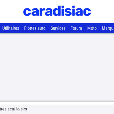
Utilitaires
Flottes auto
Services
Forum
Moto
Marqu
res actu loisirs