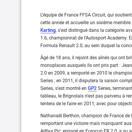
L’équipe de France FFSA Circuit, qui soutient
cette année et accueille un sixième membr
Karting
, s’est distingué dans la catégorie av
1.6, championnat de l’Autosport Academy. En
Formula Renault 2.0, au sein duquel la concu
Âgé de 18 ans, il rejoint des aînés qui ont b
monoplaces auxquels ils ont pris part : Jea
2.0 en 2009, a remporté en 2010 le champio
Series ; en 2011, il disputera la saison comp
Series, s’est montré en
GP2
Series, terminan
tableau, le Brignolais n’est pas parvenu à re
tentera de le faire en 2011, avec pour objectif 
Nathanaël Berthon, champion de France de FR 
remportant une victoire mais manquant aussi 
Arthur Pic, engagé en Eurocup FR 2.0, a su se