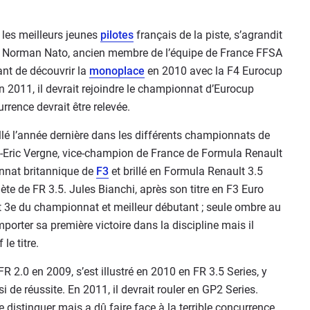
 les meilleurs jeunes
pilotes
français de la piste, s’agrandit
e. Norman Nato, ancien membre de l’équipe de France FFSA
ant de découvrir la
monoplace
en 2010 avec la F4 Eurocup
 2011, il devrait rejoindre le championnat d’Eurocup
rrence devrait être relevée.
rillé l’année dernière dans les différents championnats de
n-Eric Vergne, vice-champion de France de Formula Renault
nnat britannique de
F3
et brillé en Formula Renault 3.5
lète de FR 3.5. Jules Bianchi, après son titre en F3 Euro
t 3e du championnat et meilleur débutant ; seule ombre au
mporter sa première victoire dans la discipline mais il
le titre.
2.0 en 2009, s’est illustré en 2010 en FR 3.5 Series, y
de réussite. En 2011, il devrait rouler en GP2 Series.
 distinguer mais a dû faire face à la terrible concurrence