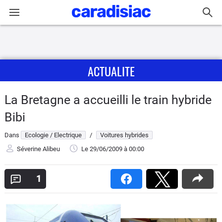
Connexion / Inscription
ACTUALITE
Accueil
Actu
La Bretagne a accueilli le train hybride
Bibi
Essais
Dans
Ecologie / Electrique
/
Voitures hybrides
Guide
Séverine Alibeu
Le 29/06/2009
à 00:00
d'achat
1
Electriques
Utilitaires