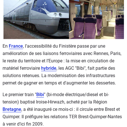
Flottes
Auto
Services
Forum
En
France
, l’accessibilité du Finistère passe par une
amélioration de ses liaisons ferroviaires avec Rennes, Paris,
Moto
le reste du territoire et l’Europe : la mise en circulation de
matériel ferroviaire
hybride
, les AGC "Bibi", fait partie des
Marques
solutions retenues. La modernisation des infrastructures
permet de gagner en temps et d'augmenter les dessertes.
Le premier train "
Bibi
" (bi-mode électrique/diesel et bi-
tension) baptisé Iroise-Hirwazh, acheté par la Région
Bretagne
, a été inauguré ce mois-ci : il circule entre Brest et
Quimper. Il préfigure les relations TER Brest-Quimper-Nantes
à venir d’ici fin 2009.