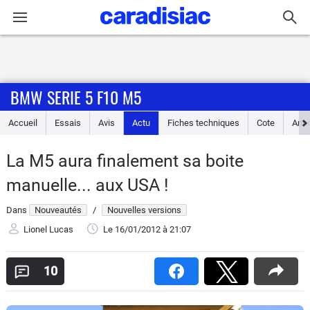
Connexion / Inscription
BMW SERIE 5 F10 M5
Accueil
Accueil
Essais
Avis
Actu
Fiches techniques
Cote
Ann
Actu
La M5 aura finalement sa boite
Essais
manuelle... aux USA !
Guide
Dans
Nouveautés
/
Nouvelles versions
d'achat
Lionel Lucas
Le 16/01/2012
à 21:07
Electriques
10
Utilitaires