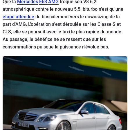
Que la
Mercedes
E63 AMG
troque son V8 6,2l
Flottes
atmosphérique contre le nouveau 5,5l biturbo n'est qu'une
Auto
étape attendue
du basculement vers le downsizing de la
part d'AMG. L'opération s'est déroulée sur les Classe S et
Services
CLS, elle se poursuit avec le taxi le plus rapide du monde.
Au passage, le bénéfice ne se ressent que sur les
Forum
consommations puisque la puissance n'évolue pas.
Moto
Marques