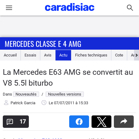
Connexion / Inscription
MERCEDES CLASSE E 4 AMG
Accueil
Accueil
Essais
Avis
Actu
Fiches techniques
Cote
Ann
Actu
La Mercedes E63 AMG se convertit au
Essais
V8 5.5l biturbo
Guide
Dans
Nouveautés
/
Nouvelles versions
d'achat
Patrick Garcia
Le 07/07/2011
à 15:33
Electriques
17
Utilitaires