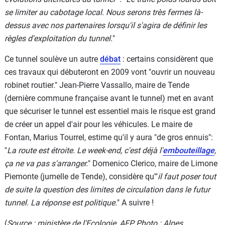
se limiter au cabotage local. Nous serons très fermes là-
dessus avec nos partenaires lorsqu'il s'agira de définir les
règles d'exploitation du tunnel.
"
Ce tunnel soulève un autre
débat
: certains considèrent que
ces travaux qui débuteront en 2009 vont "ouvrir un nouveau
robinet routier." Jean-Pierre Vassallo, maire de Tende
(dernière commune française avant le tunnel) met en avant
que sécuriser le tunnel est essentiel mais le risque est grand
de créer un appel d'air pour les véhicules. Le maire de
Fontan, Marius Tourrel, estime qu'il y aura "de gros ennuis":
"
La route est étroite. Le week-end, c'est déjà l'
embouteillage
,
ça ne va pas s'arranger.
" Domenico Clerico, maire de Limone
Piemonte (jumelle de Tende), considère qu'"
il faut poser tout
de suite la question des limites de circulation dans le futur
tunnel. La réponse est politique.
" A suivre !
(
Source : ministère de l'Ecologie, AFP Photo : Alpes