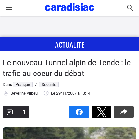
Connexion / Inscription
ACTUALITE
Accueil
Actu
Le nouveau Tunnel alpin de Tende : le
trafic au coeur du débat
Essais
Dans
Pratique
/
Sécurité
Guide
Séverine Alibeu
Le 29/11/2007
à 13:14
d'achat
1
Electriques
Utilitaires