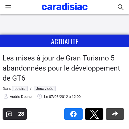
Connexion / Inscription
ACTUALITE
Accueil
Actu
Les mises à jour de Gran Turismo 5
abandonnées pour le développement
Essais
de GT6
Guide
Dans
Loisirs
/
Jeux vidéo
d'achat
Audric Doche
Le 07/08/2012
à 12:00
Electriques
28
Utilitaires