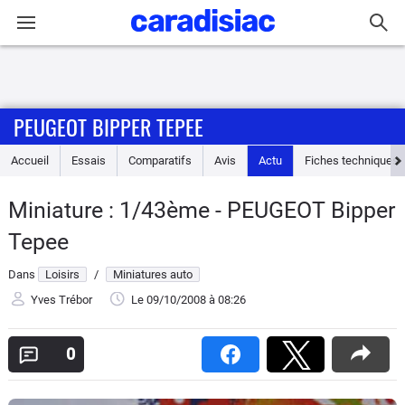
Connexion / Inscription
PEUGEOT BIPPER TEPEE
Accueil
Accueil
Essais
Comparatifs
Avis
Actu
Fiches techniques
Actu
Miniature : 1/43ème - PEUGEOT Bipper
Essais
Tepee
Guide
Dans
Loisirs
/
Miniatures auto
d'achat
Yves Trébor
Le 09/10/2008
à 08:26
Electriques
0
Utilitaires