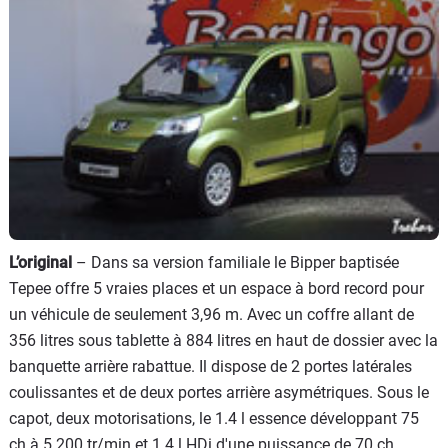
Flottes
Auto
Services
Forum
Moto
Marques
L’original
– Dans sa version familiale le Bipper baptisée
Tepee offre 5 vraies places et un espace à bord record pour
un véhicule de seulement 3,96 m. Avec un coffre allant de
356 litres sous tablette à 884 litres en haut de dossier avec la
banquette arrière rabattue. Il dispose de 2 portes latérales
coulissantes et de deux portes arrière asymétriques. Sous le
capot, deux motorisations, le 1.4 l essence développant 75
ch à 5 200 tr/min et 1.4 l HDi d'une puissance de 70 ch .