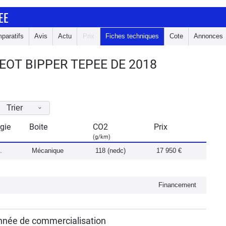
EE
paratifs
Avis
Actu
Prix
Fiches techniques
Cote
Annonces
OT BIPPER TEPEE DE 2018
Trier
gie
Boite
CO2
Prix
(g/km)
.
Mécanique
118 (nedc)
17 950 €
Financement
nnée de commercialisation