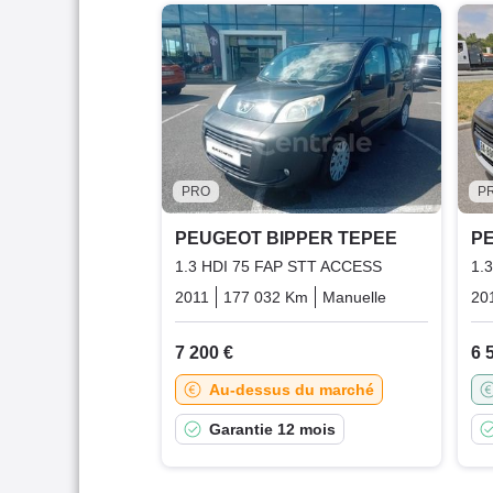
PRO
P
PEUGEOT BIPPER TEPEE
P
1.3 HDI 75 FAP STT ACCESS
1.
2011
177 032 Km
Manuelle
Diesel
20
7 200 €
6 
Au-dessus du marché
Garantie 12 mois