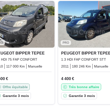
RO
PRO
EUGEOT BIPPER TEPEE
PEUGEOT BIPPER TEPE
3 HDI 75 FAP CONFORT
1.3 HDI FAP CONFORT STT
10
117 000 Km
Manuelle
Diesel
2011
180 246 Km
Manuelle
500 €
4 400 €
Offre équitable
Très bonne affaire
Garantie 3 mois
Garantie 3 mois