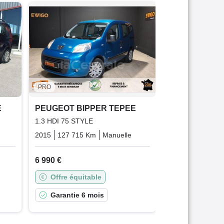
PEUGEOT BI
1.3 HDI 75 FA
2013
93 000 K
7 490 €
Offre équit
PRO
Garantie 6
E
PEUGEOT BIPPER TEPEE
1.3 HDI 75 STYLE
Diesel
2015
127 715 Km
Manuelle
Diesel
6 990 €
Offre équitable
Garantie 6 mois