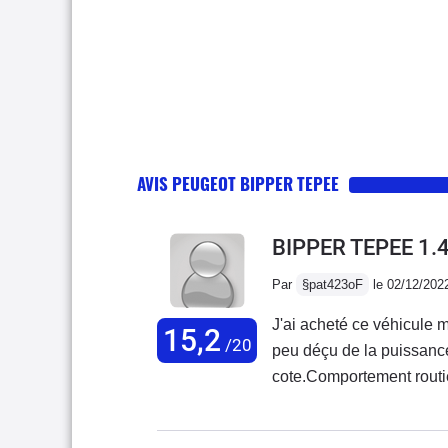
AVIS PEUGEOT BIPPER TEPEE
BIPPER TEPEE 1.
Par
§pat423oF
le 02/12/202
J'ai acheté ce véhicule 
15,2
/20
peu déçu de la puissance
cote.Comportement routie
distance.Accès bouton pou
pratique. Moteur extrême