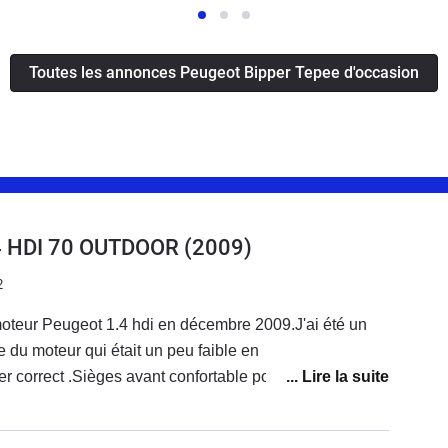
Toutes les annonces Peugeot Bipper Tepee d'occasion
4 HDI 70 OUTDOOR
(2009)
2
moteur Peugeot 1.4 hdi en décembre 2009.J'ai été un
 du moteur qui était un peu faible en
r correct .Sièges avant confortable pour les longues
r allumage anti brouillard avant et arrière pas très
ment fiable vu que je suis arrivé à 300800km sans gros