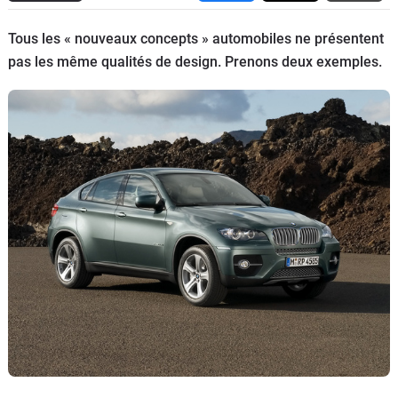
Flottes
Tous les « nouveaux concepts » automobiles ne présentent
Auto
pas les même qualités de design. Prenons deux exemples.
Services
Forum
Moto
Marques