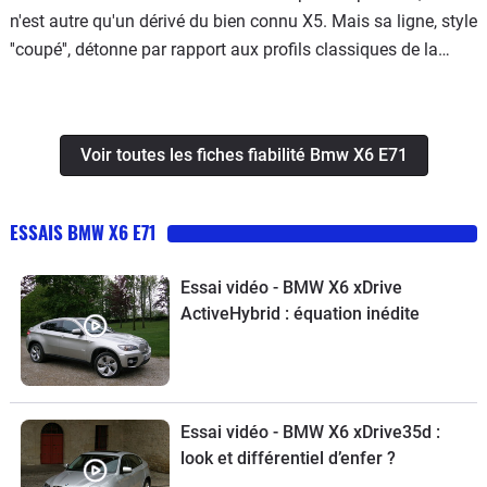
n'est autre qu'un dérivé du bien connu X5. Mais sa ligne, style
''coupé'', détonne par rapport aux profils classiques de la
plupart des SUV et autres crossovers concurrents. Par
rapport au X5, le X6 gagne 3 cm en longueur, soit 4,88 m.
Voir toutes les fiches fiabilité Bmw X6 E71
ESSAIS BMW X6 E71
Essai vidéo - BMW X6 xDrive
ActiveHybrid : équation inédite
Essai vidéo - BMW X6 xDrive35d :
look et différentiel d’enfer ?