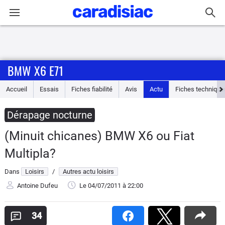
Connexion / Inscription
BMW X6 E71
Accueil
Accueil
Essais
Fiches fiabilité
Avis
Actu
Fiches technique
Actu
Dérapage nocturne
Essais
(Minuit chicanes) BMW X6 ou Fiat
Guide
Multipla?
d'achat
Dans
Loisirs
/
Autres actu loisirs
Electriques
Antoine Dufeu
Le 04/07/2011
à 22:00
Utilitaires
34