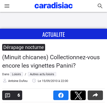
Connexion / Inscription
ACTUALITE
Accueil
Actu
Dérapage nocturne
(Minuit chicanes) Collectionnez-vous
Essais
encore les vignettes Panini?
Guide
Dans
Loisirs
/
Autres actu loisirs
d'achat
Antoine Dufeu
Le 15/09/2010
à 22:00
Electriques
6
Utilitaires