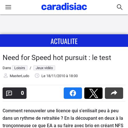
Connexion / Inscription
ACTUALITE
Accueil
Actu
Need for Speed hot pursuit : le test
Dans
Loisirs
/
Jeux vidéo
Essais
MasterLudo
Le 18/11/2010
à 18:00
Guide
d'achat
0
Electriques
Comment renouveler une licence qui s'enlisait peu à peu
dans un rythme de retraitée ? En la découpant en deux à la
Utilitaires
tronçonneuse ce que EA a su faire avec brio en créant NFS