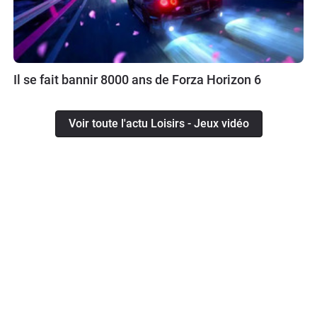
Il se fait bannir 8000 ans de Forza Horizon 6
Voir toute l'actu Loisirs - Jeux vidéo