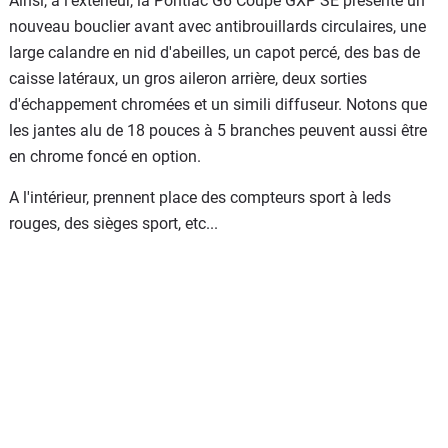
Ainsi, à l'extérieur, la Pontiac G6 Coupé GXP SE présente un
nouveau bouclier avant avec antibrouillards circulaires, une
large calandre en nid d'abeilles, un capot percé, des bas de
caisse latéraux, un gros aileron arrière, deux sorties
d'échappement chromées et un simili diffuseur. Notons que
les jantes alu de 18 pouces à 5 branches peuvent aussi être
en chrome foncé en option.
A l'intérieur, prennent place des compteurs sport à leds
rouges, des sièges sport, etc...