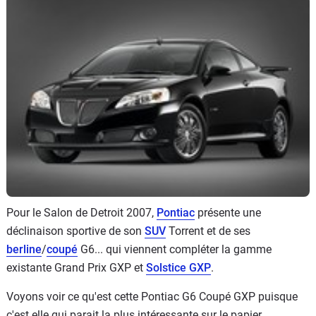
Flottes
Auto
Services
Forum
Moto
Marques
Pour le Salon de Detroit 2007,
Pontiac
présente une
déclinaison sportive de son
SUV
Torrent et de ses
berline
/
coupé
G6... qui viennent compléter la gamme
existante Grand Prix GXP et
Solstice GXP
.
Voyons voir ce qu'est cette Pontiac G6 Coupé GXP puisque
c'est elle qui parait la plus intéressante sur le papier.