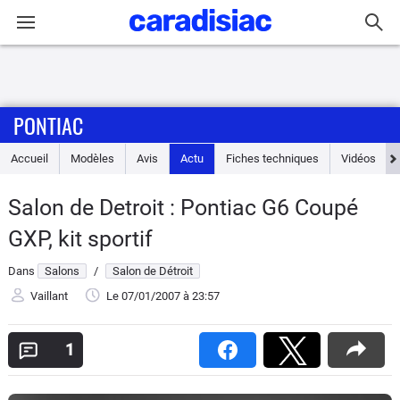
Connexion / Inscription
PONTIAC
Accueil
Accueil
Modèles
Avis
Actu
Fiches techniques
Vidéos
Actu
Salon de Detroit : Pontiac G6 Coupé
Essais
GXP, kit sportif
Guide
Dans
Salons
/
Salon de Détroit
d'achat
Vaillant
Le 07/01/2007
à 23:57
Electriques
1
Utilitaires