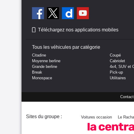
Téléchargez nos applications mobiles
Tous les véhicules par catégorie
Citadine
Coupé
Moyenne berline
Cabriolet
Grande berline
4x4, SUV et 
Break
Pick-up
Monospace
Utilitaires
Contact
Sites du groupe :
Voitures occasion
Le Racha