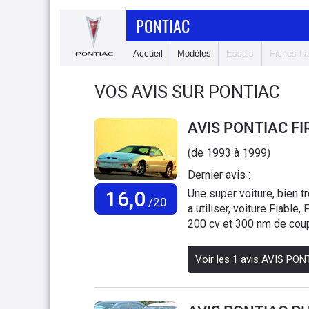
PONTIAC
Accueil
Modèles
Essais
Fiches fia
VOS AVIS SUR PONTIAC
AVIS PONTIAC FI
(de 1993 à 1999)
Dernier avis :
16,0
Une super voiture, bien t
/20
a utiliser, voiture Fiable
200 cv et 300 nm de coup
trop, ni pas assez de pu
jours. La voiture dispose 
Voir les
1
avis
AVIS PONT
Clim, le régulateur de vi
La voiture est sympa a co
grâce a l'utilisation mass