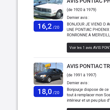
AVIS PONTIAC P
son, la voiture dispose d
Rayon de braquage nul, 
(de 1920 à 1979)
plus : cout d'entretien p
Dernier avis :
Française, une pompe a eau neuve 
de 15€ les 5 livrés des US
16,2
BONJOUR JE VIEND D A
/20
TOUTES les pièces ( mêm
UNE PONTIAC PHOENIX 
voiture, qui reste tout a f
RONRONNE A MERVEILLE
couteux, le moteur, sans 
ROUGE SIEGE ELECTRIQU
boite auto très douce. Si 
AIMERAIS CONNAITRE L
Voir les
1
avis
AVIS PON
QUE DES SITES POUR A
AVIS PONTIAC T
(de 1991 à 1997)
Dernier avis :
18,0
Bonjour,je dispose de ce 
/20
tout à remplacer mon Sce
intérieur et un peu plus 
régulateur de vitesse, de