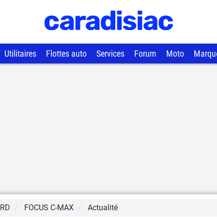
Utilitaires
Flottes auto
Services
Forum
Moto
Marqu
ORD
FOCUS C-MAX
Actualité