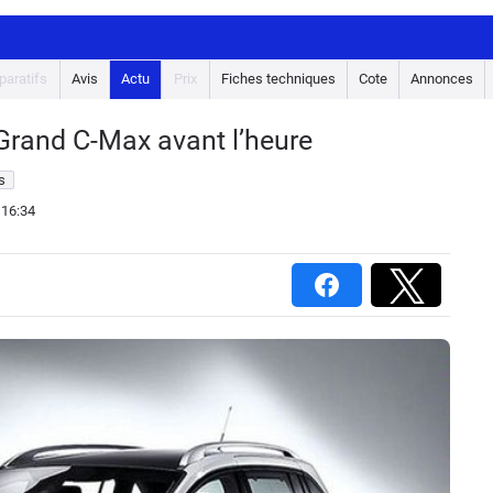
aratifs
Avis
Actu
Prix
Fiches techniques
Cote
Annonces
 Grand C-Max avant l’heure
s
 16:34