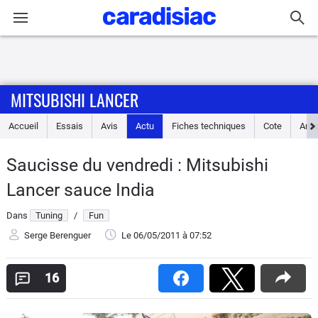
Connexion / Inscription
MITSUBISHI LANCER
Accueil
Accueil
Essais
Avis
Actu
Fiches techniques
Cote
Ann
Actu
Saucisse du vendredi : Mitsubishi
Essais
Lancer sauce India
Guide
Dans
Tuning
/
Fun
d'achat
Serge Berenguer
Le 06/05/2011
à 07:52
Electriques
16
Utilitaires