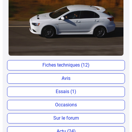
Fiches techniques (12)
Avis
Essais (1)
Occasions
Sur le forum
Actu (24)