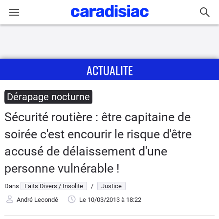
Connexion / Inscription
ACTUALITE
Accueil
Actu
Dérapage nocturne
Sécurité routière : être capitaine de
Essais
soirée c'est encourir le risque d'être
Guide
accusé de délaissement d'une
d'achat
personne vulnérable !
Electriques
Dans
Faits Divers / Insolite
/
Justice
André Lecondé
Le 10/03/2013
à 18:22
Utilitaires