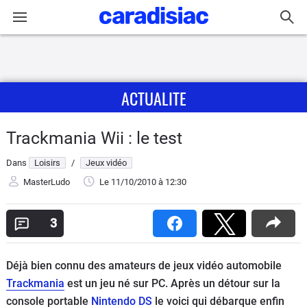
Connexion / Inscription
ACTUALITE
Accueil
Actu
Trackmania Wii : le test
Dans
Loisirs
/
Jeux vidéo
Essais
MasterLudo
Le 11/10/2010
à 12:30
Guide
d'achat
3
Electriques
Déjà bien connu des amateurs de jeux vidéo automobile
Trackmania
est un jeu né sur PC. Après un détour sur la
Utilitaires
console portable
Nintendo DS
le voici qui débarque enfin