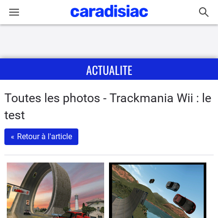
Connexion / Inscription
ACTUALITE
Accueil
Actu
Toutes les photos - Trackmania Wii : le
test
Essais
«
Retour à l'article
Guide
d'achat
Electriques
Utilitaires