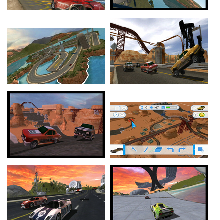
Flottes
Auto
Services
Forum
Moto
Marques